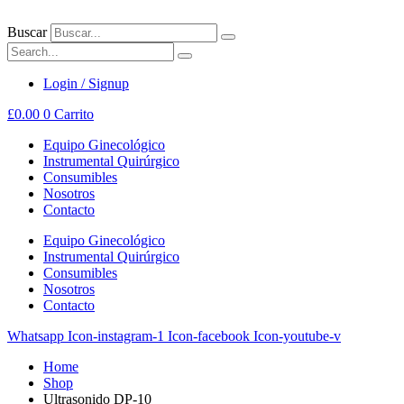
Ir
al
Buscar
contenido
Login / Signup
£
0.00
0
Carrito
Equipo Ginecológico
Instrumental Quirúrgico
Consumibles
Nosotros
Contacto
Equipo Ginecológico
Instrumental Quirúrgico
Consumibles
Nosotros
Contacto
Whatsapp
Icon-instagram-1
Icon-facebook
Icon-youtube-v
Home
Shop
Ultrasonido DP-10