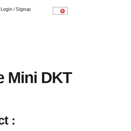
Login / Signup
0
e Mini DKT
t :