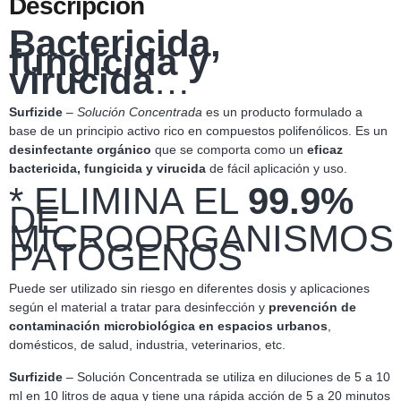
Descripción
Ba
ctericida,
fungicida y
virucida
…
Surfizide
–
Solución Concentrada
es un producto formulado a
base de un principio activo rico en compuestos polifenólicos. Es un
desinfectante orgánico
que se comporta como un
eficaz
bactericida, fungicida y virucida
de fácil aplicación y uso.
* ELIMINA EL
99.9%
DE
MICROORGANISMOS
PATÓGENOS
Puede ser utilizado sin riesgo en diferentes dosis y aplicaciones
según el material a tratar para desinfección y
prevención de
contaminación microbiológica en espacios urbanos
,
domésticos, de salud, industria, veterinarios, etc.
Surfizide
– Solución Concentrada se utiliza en diluciones de 5 a 10
ml en 10 litros de agua y tiene una rápida acción de 5 a 20 minutos