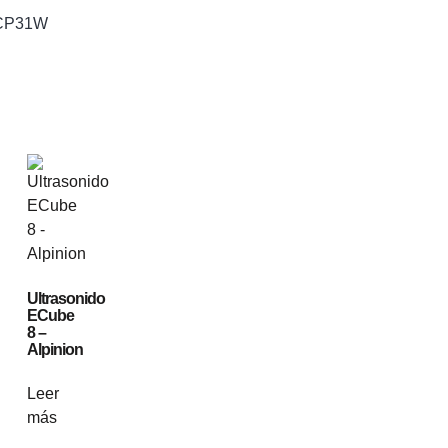
 CP31W
Ultrasonido
ECube
8 –
Alpinion
Leer
más