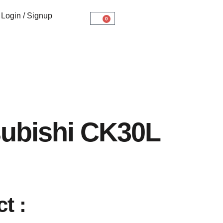
Login / Signup
0
subishi CK30L
t :