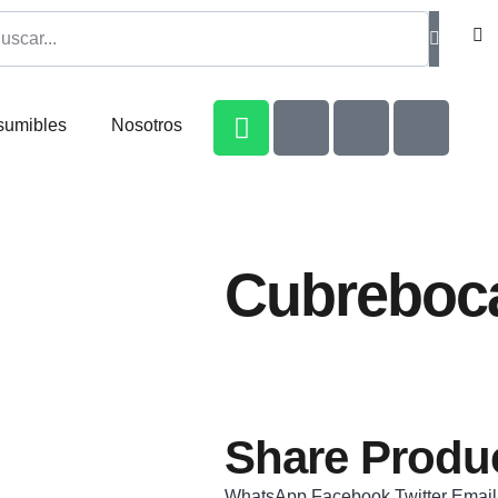
sumibles
Nosotros
Cubreboca
Share Produc
WhatsApp
Facebook
Twitter
Email