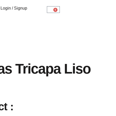
Login / Signup
0
s Tricapa Liso
t :