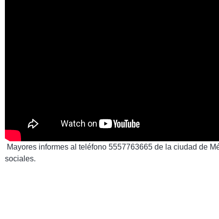
Mayores informes al teléfono 5557763665 de la ciudad de Méx
sociales.