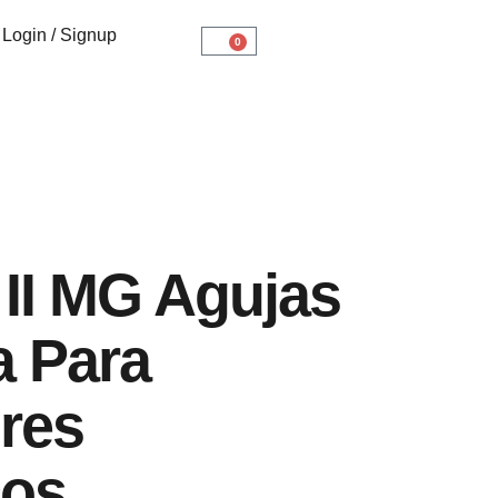
Login / Signup
0
II MG Agujas
a Para
res
cos