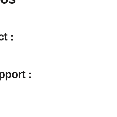
t :
port :