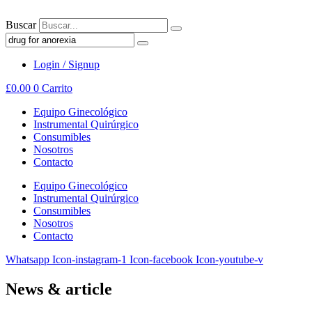
Ir
al
Buscar
contenido
Login / Signup
£
0.00
0
Carrito
Equipo Ginecológico
Instrumental Quirúrgico
Consumibles
Nosotros
Contacto
Equipo Ginecológico
Instrumental Quirúrgico
Consumibles
Nosotros
Contacto
Whatsapp
Icon-instagram-1
Icon-facebook
Icon-youtube-v
News & article